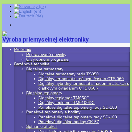
Výroba priemyselnej elektroniky
Protronic
Pripravované novinky
O výrobnom programe
Bazénová technika
Digitálne termostaty
Digitálne termostaty radu TS050
Digitálny termostat s reálnym časom CTS 060
Digitálny hybridný termostat s riadením atrakcií s
diaľkovým ovládaním CTS 060R
Digitálne teplomery
Digitálny teplomer TM050C
Digitálny teplomer TM0100DC
Panelové digitálne teplomery rady SD-100
Panelové teplomery a hodiny
Panelové digitálne teplomery rady SD-100
Panelové digitálne hodiny CK-57
Spínanie atrakcií
Dvojitý eletronický tlakový spínač PS2-F