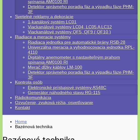
spínania AM0100 RI
Detektor správneho poradia fáz a výpadku fáze PHM-
3F
Svetelné reklamy a dekorácie
1-kanálový systém LC01
Viackanálové systémy LC04, LC05 A LC12
Viackanálové systémy QF5, QF9 ( QF10 )
Riadiace a meracie systémy
Riadiaca jednotka pre automatické brány RSB-28
Univerzálna meracia a vyhodnocovacia jednotka RPL-
4110
Digitálny anemometer s nastaviteľným prahom
spínania AM0100 RI
Merač dĺžky káblov LM-100
Detektor správneho poradia fáz a výpadku fáze PHM-
3F
Kontrola osôb
Elektronické prístupové systémy AS48C
Generátor náhodného stavu RG-115
Rádiokomunikácia
Ozvučenie, zvuková réžia, osvetľovanie
Kontakt
Home
Bazénová technika