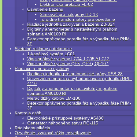
Elektronická aretácia FL-02
Osvetlenie bazénu
Stmievač pre halogény HD-1K
Toroídne transformátory pre osvetlenie
Riadiaca jednotka zakrývania bazénu ZB-324
Digitálny anemometer s nastaviteľným prahom
spínania AM0100 RI
Detektor správneho poradia fáz a výpadku fáze PHM-
3F
Svetelné reklamy a dekorácie
1-kanálový systém LC01
Viackanálové systémy LC04, LC05 A LC12
Viackanálové systémy QF5, QF9 ( QF10 )
Riadiace a meracie systémy
Riadiaca jednotka pre automatické brány RSB-28
Univerzálna meracia a vyhodnocovacia jednotka RPL-
4110
Digitálny anemometer s nastaviteľným prahom
spínania AM0100 RI
Merač dĺžky káblov LM-100
Detektor správneho poradia fáz a výpadku fáze PHM-
3F
Kontrola osôb
Elektronické prístupové systémy AS48C
Generátor náhodného stavu RG-115
Rádiokomunikácia
Ozvučenie, zvuková réžia, osvetľovanie