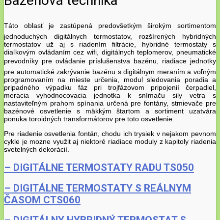
Bazénová technika
Táto oblasť je zastúpená predovšetkým širokým sortimentom
jednoduchých digitálnych termostatov, rozšírených hybridných
termostatov už aj s riadením filtrácie, hybridné termostaty s
diaľkovým ovládaním cez wifi, digitálnych teplomerov, pneumatické
prevodníky pre ovládanie príslušenstva bazénu, riadiace jednotky
pre automatické zakrývanie bazénu s digitálnym meraním a voľným
programovaním na mieste určenia, modul sledovania poradia a
pripadného výpadku fáz pri trojfázovom pripojenií čerpadiel,
meracia vyhodnocovacia jednotka k snímaču sily vetra s
nastaviteľným prahom spínania určená pre fontány, stmievače pre
bazénové osvetlenie s mäkkým štartom a sortiment uzatvára
ponuka toroidných transformátorov pre toto osvetlenie.
Pre riadenie osvetlenia fontán, chodu ich trysiek v nejakom pevnom
cykle je mozne využit aj niektoré riadiace moduly z kapitoly riadenia
svetelných dekorácií.
– DIGITÁLNE TERMOSTATY RADU TS050
– DIGITÁLNE TERMOSTATY S REÁLNYM
ČASOM CTS060