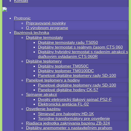
Kontakt
Protronic
Pripravované novinky
O výrobnom programe
Bazénová technika
Digitálne termostaty
Digitálne termostaty radu TS050
Digitálny termostat s reálnym časom CTS 060
Digitálny hybridný termostat s riadením atrakcií s
diaľkovým ovládaním CTS 060R
Digitálne teplomery
Digitálny teplomer TM050C
Digitálny teplomer TM0100DC
Panelové digitálne teplomery rady SD-100
Panelové teplomery a hodiny
Panelové digitálne teplomery rady SD-100
Panelové digitálne hodiny CK-57
Spínanie atrakcií
Dvojitý eletronický tlakový spínač PS2-F
Elektronická aretácia FL-02
Osvetlenie bazénu
Stmievač pre halogény HD-1K
Toroídne transformátory pre osvetlenie
Riadiaca jednotka zakrývania bazénu ZB-324
Digitálny anemometer s nastaviteľným prahom